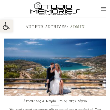
Μετάβαση
στο
περιεχόμενο
Ανοίξτε τη γραμμή εργαλείων
AUTHOR ARCHIVES:
ADMIN
Απόστολος & Μαρία Γάμος στην Σίφνο
Με μεγάλη χαρά σας παρουσιάζουμε την τελευταία μας δουλειά. Την